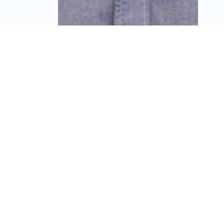
יסודות איתנים חתמה על
עסקת קומבינציה: תקים
56 יחידות דיור ושטחי
מסחר ברחובות
מערכת זירת הנדל״ן