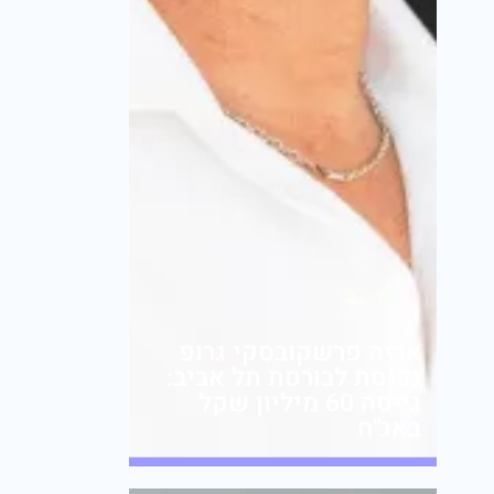
אריה פרשקובסקי גרופ
נכנסת לבורסת תל אביב:
גייסה 60 מיליון שקל
באג"ח