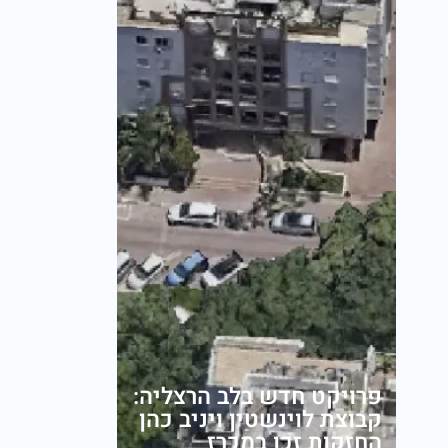
פרויקט חדש בלב הרצליה:
קבוצת לוינשטין ויניב כהן
החזקות זכו במכרז