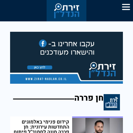
חן פררה
קידום פנימי באלמוגים
התחדשות עירונית: חן
פררה מונה לסמנכ"ל פיתוח