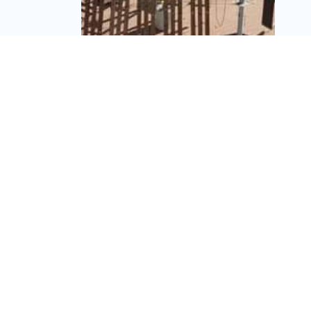
רמ"י מפרסמת מכרז
להקמת אזור תעשייה
עתירת ידע בדימונה
מערכת זירת הנדל״ן