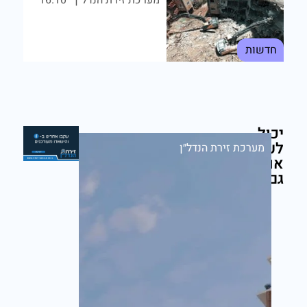
חדשות
יכול
לעניין
מערכת זירת הנדל״ן
אותך
גם