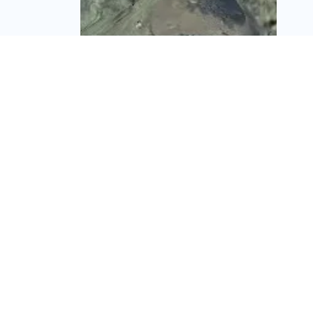
אור ירוק ברחובות: קבוצת
צרפתי שמעון השיגה את
הרוב הדרוש לפרויקט
פינוי-בינוי במרכז העיר
מערכת זירת הנדל״ן