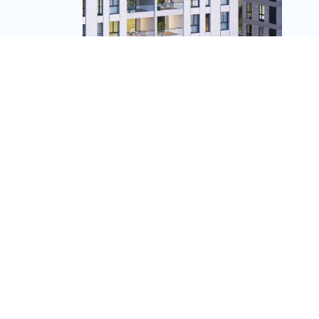
בהמשך לחוק הממ"דים:
קבוצת לוינשטין משיקה
את פרויקט SYMBOL
בגבעת שמואל עם
"ממ"דים משפחתיים"
מערכת זירת הנדל״ן