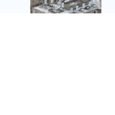
20 שנה למכרז ששינה
את כללי המשחק
בהתחדשות עירונית: כך
עבר הכוח לידי בעלי
הדירות
יוסי ולאס
יום חמישי,28/08/25