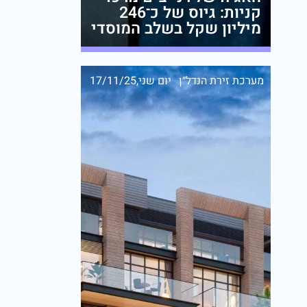
קניות: גיוס של כ־246
מיליון שקל בשלב המוסדי
מערכת זירת הנדל״ן
יום שני,17/11/25