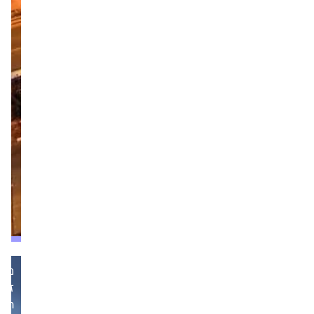
גרופ
מצדיעה
למשרתי
המילואים:
מימון
ארנונה
ל-5
שנים
והנחה
של
עד
150
אלף
שקל
מערכת
זירת
הנדל״ן