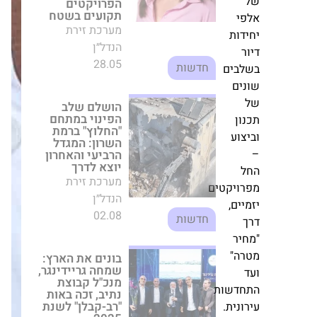
והאחרון יוצא לדרך
מערכת זירת הנדל״ן
ת
02.08
חדשות
ים
בונים את הארץ:
שמחה גריידינגר,
מנכ"ל קבוצת נתיב,
זכה באות "רב-קבלן"
לשנת 2025
ע
מערכת זירת הנדל״ן
06.01
חדשות
יקטים
תוך שנתיים בלבד:
,
קרדן נדל"ן קיבלה
אישור ותמ"ל
והשיגה את הרוב
הדרוש לפרויקט
"
פינוי-בינוי בלוד
מערכת זירת הנדל״ן
שות
21.07
חדשות
ית.