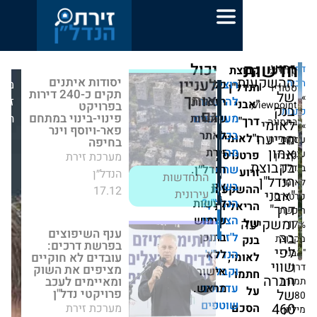
יכול
ת
no
יסודות איתנים
לעניין
כל
וצים
מערכת
ן
תקים כ-240 דירות
אותך
הישאר
הזכויות
זירת
בפרויקט פינוי-בינוי
גם
במתחם פאר-ויוסף
עודכנים
שמורות
הנדל״ן
וינר בחיפה
כל
לאתר
מי
מערכת זירת הנדל״ן
התחדשות
ה
זירת
ס",
17.12
עירונית
חם
הנדל״ן.
אין
שוק
עות
נדל"ן?
לעשות
ענף השיפוצים
יות
בפרשת דרכים:
צטרפו
שימוש
עובדים לא חוקיים
'זירת
בתוכן
מציפים את השוק
ומאיימים לעכב
ללא
נדל"ן'
,
פרויקטי נדל"ן
קבלו
אישור
מערכת זירת הנדל״ן
דכונים
מראש.
08.06
חדשות
וטפים