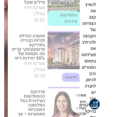
זכויות הבנייה
ץ
בפרויקט
שבת,30/08/25
פרשקובסקי קרית
גת: תוספת של
50% יחידות דיור
חה
מערכת זירת הנדל״ן
21.12
חדשות
צה
יב
פרדוקס
ההתחדשות
ותה
העירונית בצל
המלחמה: התוכניות
ם
מאושרות – אך
ים.
הפרויקטים תקועים
בשטח
מערכת זירת הנדל״ן
,
28.05
ה
חדשות
מערכת
הושלם שלב הפינוי
זירת
טים
במתחם "החלוץ"
הנדל״ן
ברמת השרון:
ף
המגדל הרביעי
16/02/26