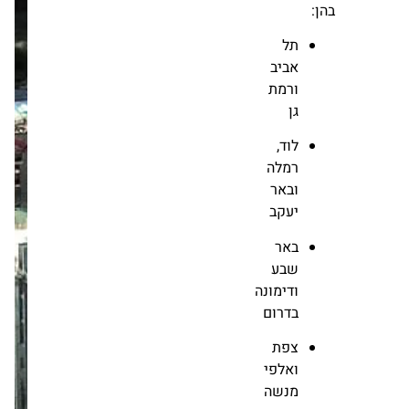
מערכת זירת הנדל״ן
24.09
חדשות
תל
אביב
ורמת
גן
לוד,
רמלה
ובאר
יעקב
באר
שבע
ודימונה
בדרום
צפת
ואלפי
מנשה