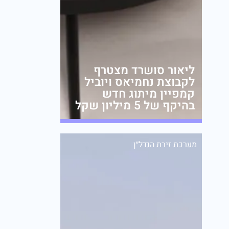
ליאור סושרד מצטרף
לקבוצת נחמיאס ויוביל
קמפיין מיתוג חדש
בהיקף של 5 מיליון שקל
מערכת זירת הנדל״ן