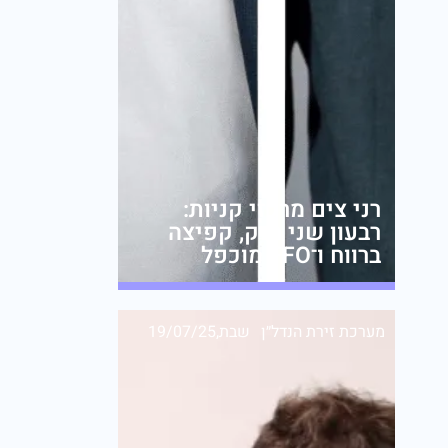
רני צים מרכזי קניות:
רבעון שני חזק, קפיצה
ברווח ו־FFO מוכפל
מערכת זירת הנדל״ן
שבת,19/07/25