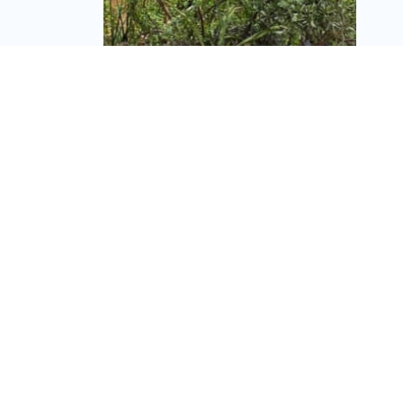
חוזרים הביתה: חברת
הנדל"ן המקומית "ינוב"
זכתה בעסקת קומבינציה
בהוד השרון
מערכת זירת הנדל״ן