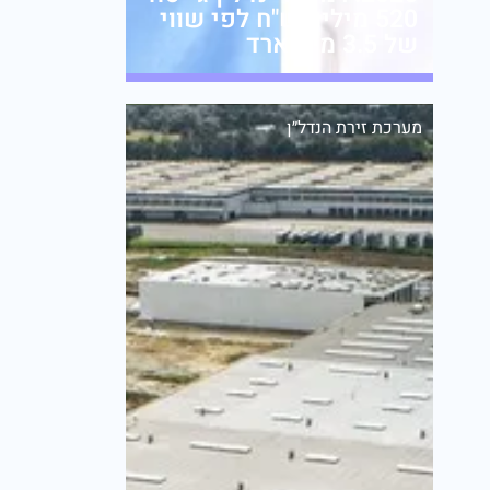
520 מיליון ש"ח לפי שווי
של 3.5 מיליארד
מערכת זירת הנדל״ן