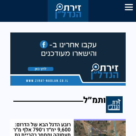
ותמ״ל
רובע הדגל הבא של הדרום:
9,600 יח״ד ו־790 אלף מ״ר
תעסוקה ומסחר בקריית גת