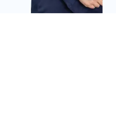
מינוי בכיר בענף הדיור
המוגן: טלי סלניקיו גפן
מונתה לסמנכ"לית שיווק
ושירות ברשת "בית בלב"
מערכת זירת הנדל״ן