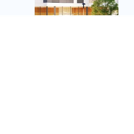
קבוצת גבאי החלה בהקמת
פרויקט הבוטיק “גדעון 2”
בלב רמת השרון
מערכת זירת הנדל״ן