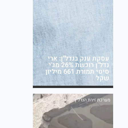
עסקת ענק בנדל"ן: ארי
נדל"ן רוכשת 26% מג'י
סיטי תמורת 661 מיליון
שקל
מערכת זירת הנדל״ן