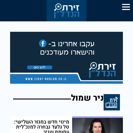
ניר שמול
מינוי חדש במגזר השלישי:
טל גלעד נבחרה למנכ"לית
עמותת שניר