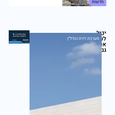
חדשות
יכול
לעניין
מערכת זירת הנדל״ן
אותך
גם